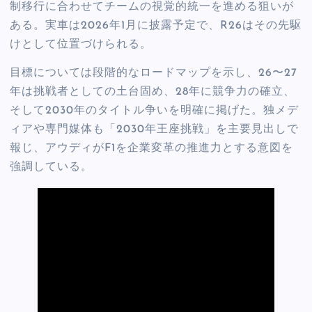
制移行に合わせてチームの視覚的統一を進める狙いが
ある。実車は2026年1月に披露予定で、R26はその先駆
けとして位置づけられる。
目標については段階的なロードマップを示し、26〜27
年は挑戦者としての土台固め、28年に競争力の確立、
そして2030年のタイトル争いを明確に掲げた。独メデ
ィアや専門媒体も「2030年王座挑戦」を主要見出しで
報じ、アウディがF1を企業変革の推進力とする意図を
強調している。