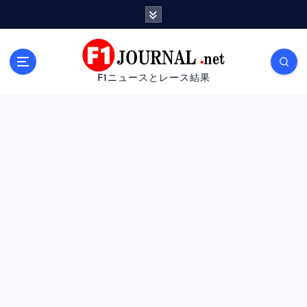
内
容
を
ス
キ
F1ニュースとレース結果
ッ
プ