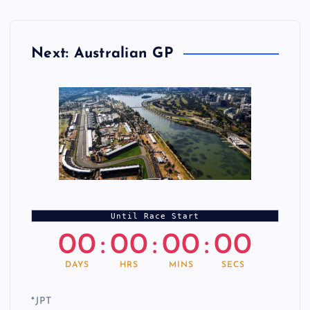
Next: Australian GP
Until Race Start
00
:
00
:
00
:
00
DAYS
HRS
MINS
SECS
*
JPT