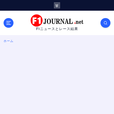
内
容
を
ス
キ
F1ニュースとレース結果
ッ
プ
ホーム