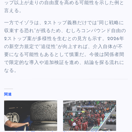
ップ以上が走りの自由度を高める可能性を示した例と
言える。
一方でイゾラは、2ストップ義務だけでは“同じ戦略に
収束する恐れ”が残るため、むしろコンパウンド自由の
2ストップ案が多様性を生むとの見方も示す。2026年
の新空力規定で“追従性”が向上すれば、介入自体が不
要になる可能性もあるとして慎重だ。今後は関係者間
で限定的な導入や追加検証を進め、結論を探る流れに
なる。
関連