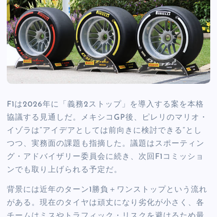
F1は2026年に「義務2ストップ」を導入する案を本格
協議する見通しだ。メキシコGP後、ピレリのマリオ・
イゾラは“アイデアとしては前向きに検討できる”とし
つつ、実務面の課題も指摘した。議題はスポーティン
グ・アドバイザリー委員会に続き、次回F1コミッショ
ンでも取り上げられる予定だ。
背景には近年のターン1勝負＋ワンストップという流れ
がある。現在のタイヤは頑丈になり劣化が小さく、各
チームはミスやトラフィック・リスクを避けるため最