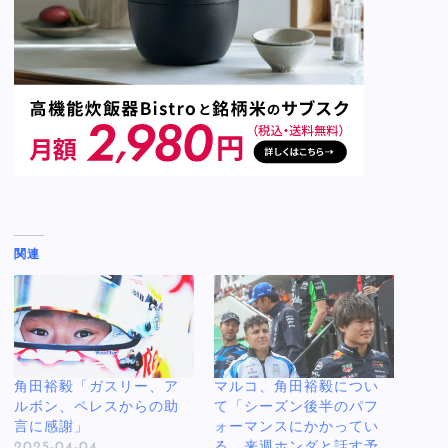
関連
角田裕毅「ガスリー、ア
マルコ、角田裕毅につい
ルボン、ペレスからの助
て「シーズン後半のパフ
言に感謝」
ォーマンスにかかってい
2025-04-04
る。来週ホンダと話す予