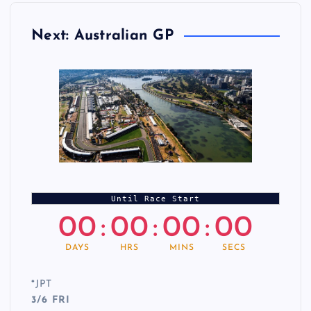
Next: Australian GP
Until Race Start
00
:
00
:
00
:
00
DAYS
HRS
MINS
SECS
*
JPT
3/6 FRI