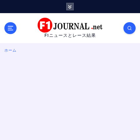
内
容
を
ス
キ
F1ニュースとレース結果
ッ
プ
ホーム