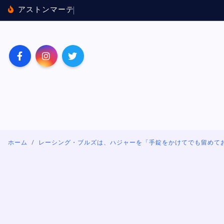
内
ア
ス
ト
ン
マ
ー
テ
ィ
ン
×
ホ
ン
ダ
に
バ
ッ
テ
容
を
ス
キ
ッ
プ
ホーム
レーシング・ブルズは、ハジャーを「手錠をかけてでも留めて