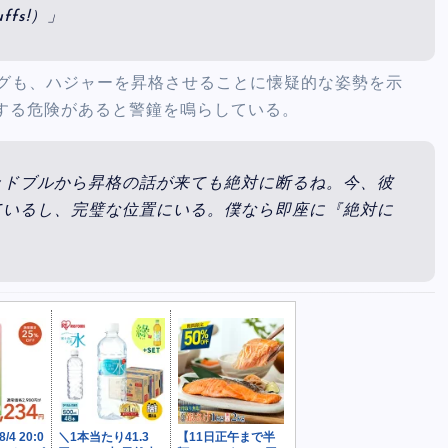
cuffs!）」
ベルグも、ハジャーを昇格させることに懐疑的な姿勢を示
する危険があると警鐘を鳴らしている。
ッドブルから昇格の話が来ても絶対に断るね。今、彼
ているし、完璧な位置にいる。僕なら即座に『絶対に