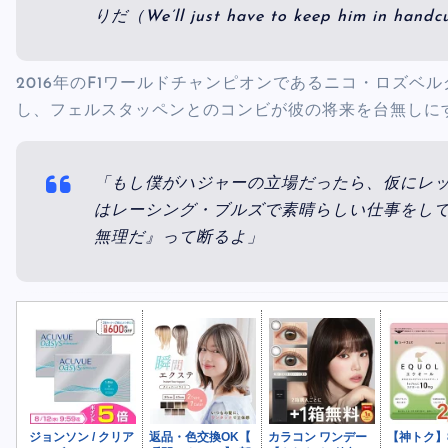
りだ（We’ll just have to keep him in hand
2016年のF1ワールドチャンピオンであるニコ・ロズ
し、フェルスタッペンとのコンビが彼の将来を台無しに
「もし僕がハジャーの立場だったら、仮にレ
はレーシング・ブルズで素晴らしい仕事をし
無理だ』って断るよ」