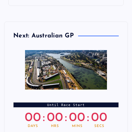
Next: Australian GP
Until Race Start
00
:
00
:
00
:
00
DAYS
HRS
MINS
SECS