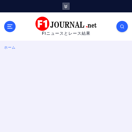
内
容
を
ス
キ
F1ニュースとレース結果
ッ
プ
ホーム