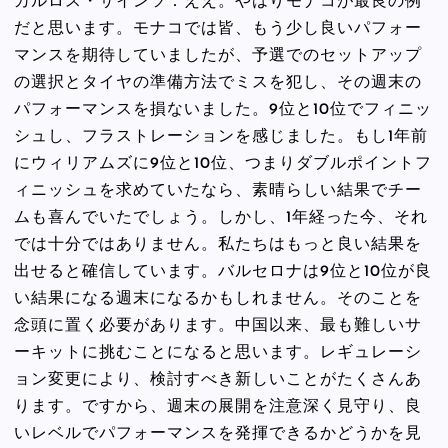
カルロス・サインツ：ええ。やはりモナコが最良の例
だと思います。モナコでは皆、もう少し良いパフォー
マンスを期待していましたが、予選でのセットアップ
の選択とタイヤの準備方法でミスを犯し、その週末の
パフォーマンスを損ないました。9位と10位でフィニッ
シュし、フラストレーションを感じました。もし1年前
にウィリアムズに9位と10位、つまりダブルポイントフ
ィニッシュを求めていたなら、素晴らしい結果でチー
ムも喜んでいたでしょう。しかし、1年経った今、それ
では十分ではありません。私たちはもっと良い結果を
出せると確信しています。バルセロナは9位と10位が良
い結果になる週末になるかもしれません。そのことを
念頭に置く必要があります。中国以来、最も難しいサ
ーキットに挑むことになると思います。レギュレーシ
ョン変更により、検討すべき新しいことがたくさんあ
ります。ですから、週末の展開を注意深く見守り、良
いレベルでパフォーマンスを発揮できるかどうかを見