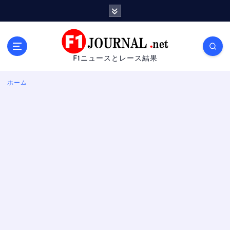
内
容
を
ス
キ
F1ニュースとレース結果
ッ
プ
ホーム