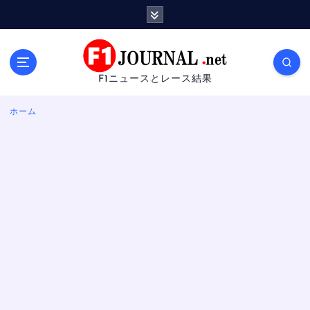
内
容
を
ス
キ
F1ニュースとレース結果
ッ
プ
ホーム