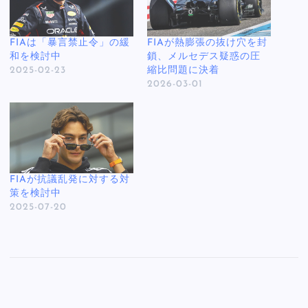
FIAは「暴言禁止令」の緩
FIAが熱膨張の抜け穴を封
和を検討中
鎖、メルセデス疑惑の圧
2025-02-23
縮比問題に決着
2026-03-01
FIAが抗議乱発に対する対
策を検討中
2025-07-20