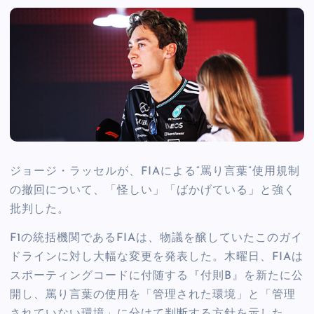
ジョージ・ラッセルが、FIAによる“罵り言葉”使用規制
の撤回について、「怪しい」「ばかげている」と強く
批判した。
F1の統括機関であるFIAは、物議を醸していたこのガイ
ドラインに対し大幅な変更を発表した。木曜日、FIAは
スポーティングコードに付随する『付則B』を新たに公
開し、罵り言葉の使用を「管理された環境」と「管理