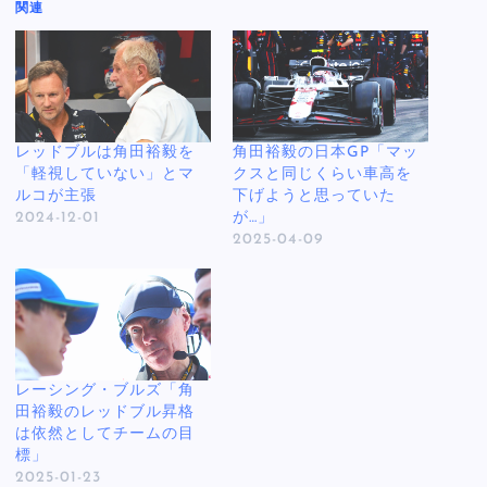
関連
レッドブルは角田裕毅を
角田裕毅の日本GP「マッ
「軽視していない」とマ
クスと同じくらい車高を
ルコが主張
下げようと思っていた
2024-12-01
が…」
2025-04-09
レーシング・ブルズ「角
田裕毅のレッドブル昇格
は依然としてチームの目
標」
2025-01-23