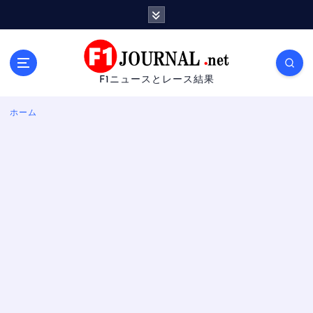
内
容
を
ス
キ
F1ニュースとレース結果
ッ
プ
ホーム