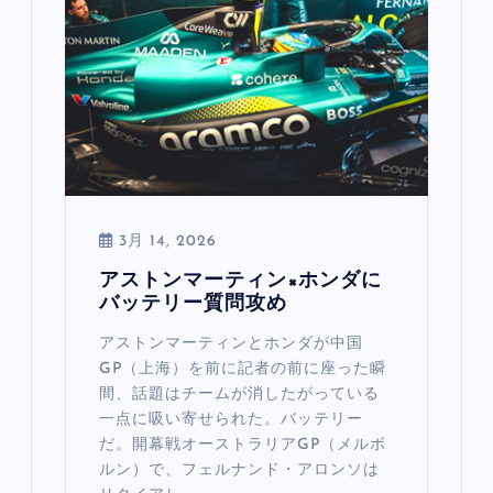
3月 14, 2026
アストンマーティン×ホンダに
バッテリー質問攻め
アストンマーティンとホンダが中国
GP（上海）を前に記者の前に座った瞬
間、話題はチームが消したがっている
一点に吸い寄せられた。バッテリー
だ。開幕戦オーストラリアGP（メルボ
ルン）で、フェルナンド・アロンソは