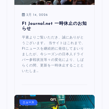
3月 14, 2026
F1 Journal.net 一時休止のお知
らせ
平素よりご覧いただき、誠にありがと
うございます。 当サイトはこれまで、
F1ニュースを継続的に発信してまいり
ましたが、今シーズンの日本人ドライ
バー参戦状況等々の変化により、しば
らくの間、更新を一時休止することと
いたしま…
ニュース