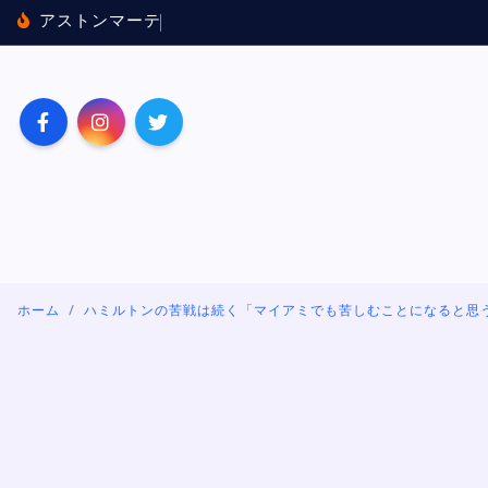
内
ア
ス
ト
ン
マ
ー
テ
ィ
ン
×
ホ
ン
ダ
に
バ
ッ
テ
容
を
ス
キ
ッ
プ
ホーム
ハミルトンの苦戦は続く「マイアミでも苦しむことになると思