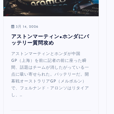
3月 14, 2026
アストンマーティン×ホンダにバ
ッテリー質問攻め
アストンマーティンとホンダが中国
GP（上海）を前に記者の前に座った瞬
間、話題はチームが消したがっている一
点に吸い寄せられた。バッテリーだ。開
幕戦オーストラリアGP（メルボルン）
で、フェルナンド・アロンソはリタイア
し、…