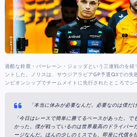
過酷な鈴鹿・バーレーン・ジェッダという三連戦のを経て、
ントした。ノリスは、サウジアラビアGP予選Q3での失
ンピオンシップでチームメイトに先行されたところでシ
「本当に休みが必要なんだ。必要なのは僕だ
「今日はレースで簡単に勝てるペースがあった。で
かった。僕が戦っているのは世界最高のドライバー
ージなんだ。ほんの少しのミスでも、即座に代償を