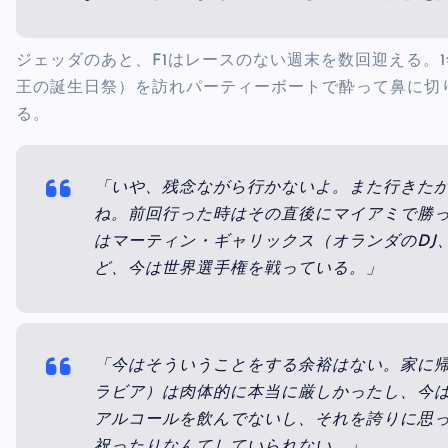
ジェッダのあと、F1はレースのない週末を数回迎える。
王の誕生日祭）を訪れパーティーボートで酔って鼻に切
る。
「いや、残念ながら行かないよ。また行きた
ね。前回行った時はその直後にマイアミで勝
はマーティン・ギャリックス（オランダのDJ
ど、今は世界選手権を戦っている。」
「今はそういうことをする余裕はない。家に
ラビア）は肉体的に本当に厳しかったし、今
アルコールを飲んでないし、それを誇りに思
祝ったりなんてしていられない。」