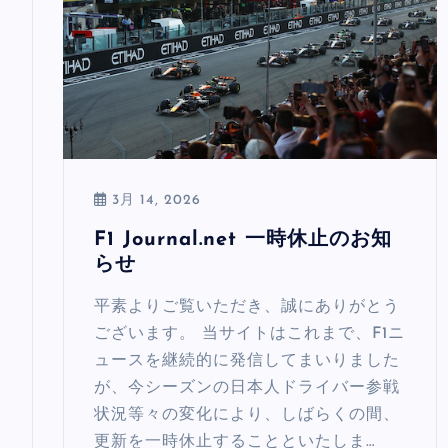
3月 14, 2026
F1 Journal.net 一時休止のお知
らせ
平素よりご覧いただき、誠にありがとう
ございます。 当サイトはこれまで、F1ニ
ュースを継続的に発信してまいりました
が、今シーズンの日本人ドライバー参戦
状況等々の変化により、しばらくの間、
更新を一時休止することといたしま…