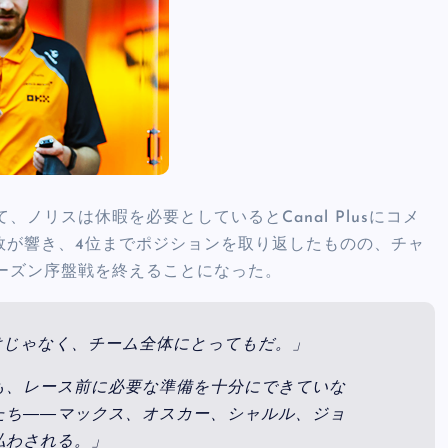
ノリスは休暇を必要としているとCanal Plusにコメ
敗が響き、4位までポジションを取り返したものの、チャ
ーズン序盤戦を終えることになった。
けじゃなく、チーム全体にとってもだ。」
も、レース前に必要な準備を十分にできていな
たち――マックス、オスカー、シャルル、ジョ
払わされる。」