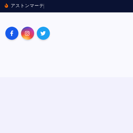
内
ア
ス
ト
ン
マ
ー
テ
ィ
ン
×
ホ
ン
ダ
に
バ
ッ
テ
容
を
ス
キ
ッ
プ