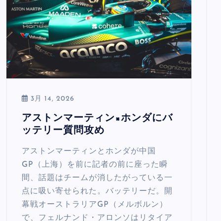
3月 14, 2026
アストンマーティン×ホンダにバ
ッテリー質問攻め
アストンマーティンとホンダが中国
GP（上海）を前に記者の前に座った瞬
間、話題はチームが消したがっている一
点に吸い寄せられた。バッテリーだ。開
幕戦オーストラリアGP（メルボルン）
で、フェルナンド・アロンソはリタイア