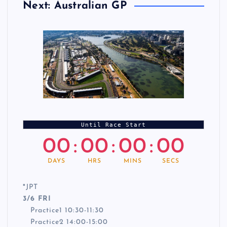
Next: Australian GP
Until Race Start
00
:
00
:
00
:
00
DAYS
HRS
MINS
SECS
*
JPT
3/6 FRI
Practice1 10:30-11:30
Practice2 14:00-15:00