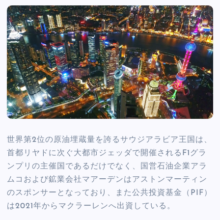
世界第2位の原油埋蔵量を誇るサウジアラビア王国は、
首都リヤドに次ぐ大都市ジェッダで開催されるF1グラ
ンプリの主催国であるだけでなく、国営石油企業アラ
ムコおよび鉱業会社マアーデンはアストンマーティン
のスポンサーとなっており、また公共投資基金（PIF）
は2021年からマクラーレンへ出資している。