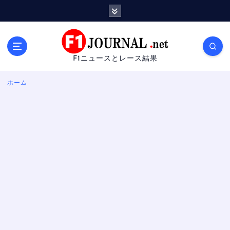
内
容
を
ス
キ
F1ニュースとレース結果
ッ
プ
ホーム