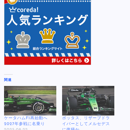
関連
ケータハムF1再始動へ
ボッタス、リザーブドラ
2027年参戦に名乗り
イバーとしてメルセデス
2025-08-22
に復帰か