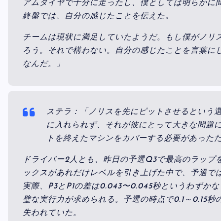
アムタイヤで十分に走ったし、僕としては明らかに
終盤では、自分の感じたことを伝えた。
チームは現状に満足していたようだ。もし僕がノリ
ろう。それで構わない。自分の感じたことを言葉に
なんだ。」
ステラ：「ノリスを先にピットさせるという
に入れられず、それが彼にとって大きな問題
トを終えたマシンをカバーする必要があった
ドライバー2人とも、昨日の予選Q3で最高のラップ
ックスがあれだけレベルを引き上げた中で、予選で
実際、P3とP1の差は0.043〜0.045秒というわ
璧な実行力が求められる。予選の時点で0.1～0.15
失われていた。