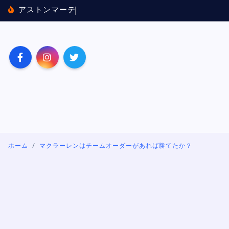
内
ア
ス
ト
ン
マ
ー
テ
ィ
ン
×
ホ
ン
ダ
に
バ
容
を
ス
キ
ッ
プ
ホーム
マクラーレンはチームオーダーがあれば勝てたか？