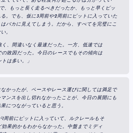
を立てていて、ある程度何が起こるかは分かってい
ので、もっと長く走るべきだったか、もっと早くピッ
る。でも、仮に3周前や2周前にピットに入っていた
々はバカに見えてしまう。だから、すべてを完璧にこ
ない。
強く、間違いなく最速だった。一方、低速では
での敗因だった。今日のレースでもその傾向は
ントは多い。」
はなかったが、ペースやレース運びに関しては満足で
ーマンスを出し切れなかったことが、今日の展開にも
結果につながっていると思う。
が1周前にピットに入っていて、ルクレールもそ
ど効果的かもわからなかった。中盤までミディ