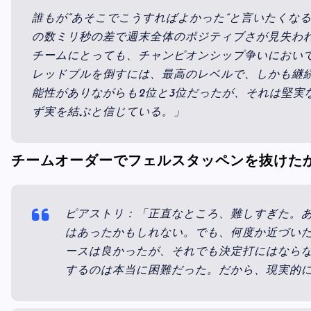
誰もが“あそこでこうすればよかった”と言いたくな
の数ミリ秒の差で週末全体のポジティブさが見失わ
チームにとっても、チャンピオンシップ争いにおい
レッドブルを倒すには、最高のレベルで、しかも継
能性がありながらも2位と3位だったが、それは堅実
ず実を結ぶと信じている。」
チームオーダーでフェルスタッペンを抜けた
ピアストリ：「正直なところ、難しすぎた。あ
はあったかもしれない。でも、何度か近づい
ースは良かったが、それでも決定打にはなら
するのは本当に困難だった。だから、現実的