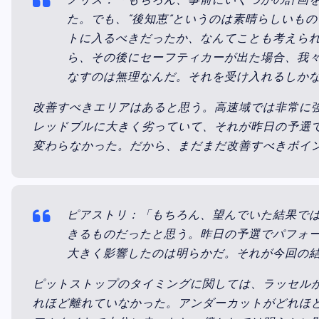
ノリス：「もちろん、事前にいくつかの計画
た。でも、“後知恵”というのは素晴らしいも
トに入るべきだったか、なんてことも考えられ
ら、その後にセーフティカーが出た場合、我
なすのは無理なんだ。それを受け入れるしか
改善すべきエリアはあると思う。高速域では非常に
レッドブルに大きく劣っていて、それが昨日の予選
変わらなかった。だから、まだまだ改善すべきポイ
ピアストリ：「もちろん、望んでいた結果で
きるものだったと思う。昨日の予選でパフォ
大きく影響したのは明らかだ。それが今回の
ピットストップのタイミングに関しては、ラッセル
れほど離れていなかった。アンダーカットがどれほ