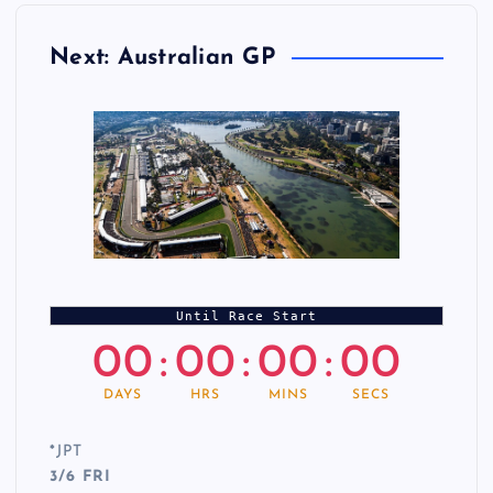
Next: Australian GP
Until Race Start
00
:
00
:
00
:
00
DAYS
HRS
MINS
SECS
*
JPT
3/6 FRI