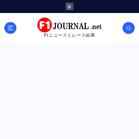
内
容
を
ス
キ
F1ニュースとレース結果
ッ
プ