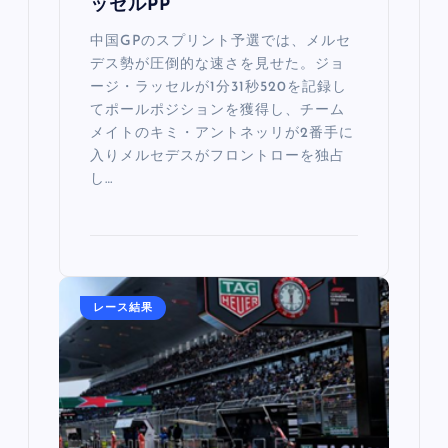
ッセルPP
中国GPのスプリント予選では、メルセ
デス勢が圧倒的な速さを見せた。ジョ
ージ・ラッセルが1分31秒520を記録し
てポールポジションを獲得し、チーム
メイトのキミ・アントネッリが2番手に
入りメルセデスがフロントローを独占
し…
レース結果