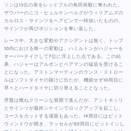
ソンは13位の座をレッドブルの角田裕毅に奪われた。
ザウバーのニコ・ヒュルケンベルグがウィリアムズの
カルロス・サインツをヘアピンで一時抜いたものの、
サインツが再びポジションを奪い返した。
レース中、大きな変動やアクシデントは無く、トップ
10内における唯一の変動は、ハミルトンがハジャーを
オーバーテイクして7位に浮上した点である。この結
果、ハジャーはアルボンとベアマンの猛追を受けるこ
とになった。アストンマーティンのランス・ストロー
ルはソフトタイヤの賭けに出たが、機能せず10周目に
早々とハードタイヤに切り替えることとなった。
序盤は概ねクリーンな展開で進んだが、アントネッリ
とサインツが最終シケインでロックアップを起こし、
コースをカットする場面もあった。19周目にはピット
ウィンドウが開き、ラッセルが20周目にピットインし