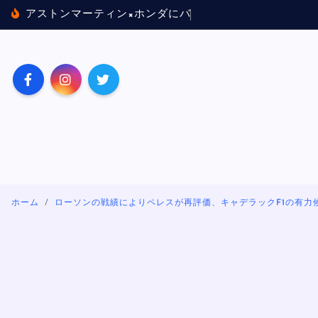
内
ア
ス
ト
ン
マ
ー
テ
ィ
ン
×
ホ
ン
ダ
に
バ
ッ
テ
リ
ー
質
問
攻
め
容
を
ス
キ
ッ
プ
ホーム
ローソンの戦績によりペレスが再評価、キャデラックF1の有力