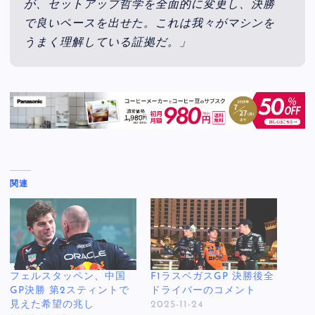
が、セットアップ哲学を全面的に変更し、決勝
で良いペースを出せた。これは我々がマシンを
うまく理解している証拠だ。」
関連
フェルスタッペン、中国
F1ラスベガスGP 決勝後全
GP決勝 第2スティントで
ドライバーのコメント
見えた希望の兆し
2025-11-24