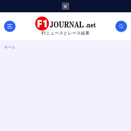
内
容
を
ス
キ
F1ニュースとレース結果
ッ
プ
ホーム