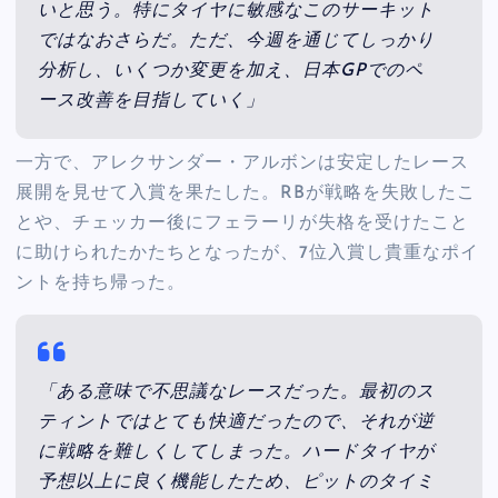
いと思う。特にタイヤに敏感なこのサーキット
ではなおさらだ。ただ、今週を通じてしっかり
分析し、いくつか変更を加え、日本GPでのペ
ース改善を目指していく」
一方で、アレクサンダー・アルボンは安定したレース
展開を見せて入賞を果たした。RBが戦略を失敗したこ
とや、チェッカー後にフェラーリが失格を受けたこと
に助けられたかたちとなったが、7位入賞し貴重なポイ
ントを持ち帰った。
「ある意味で不思議なレースだった。最初のス
ティントではとても快適だったので、それが逆
に戦略を難しくしてしまった。ハードタイヤが
予想以上に良く機能したため、ピットのタイミ