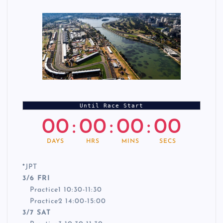
Until Race Start
00
:
00
:
00
:
00
DAYS
HRS
MINS
SECS
*
JPT
3/6 FRI
Practice1 10:30-11:30
Practice2 14:00-15:00
3/7 SAT