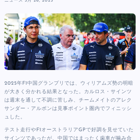
ニュース
3月 26, 2025
2025年F1中国グランプリでは、ウィリアムズ勢の明暗
が大きく分かれる結果となった。カルロス・サインツ
は週末を通して不調に苦しみ、チームメイトのアレク
サンダー・アルボンは見事ポイント圏内でフィニッシ
ュした。
テスト走行やF1オーストラリアGPで好調を見せていた
サインツであったが、中国ではまったく歯車が噛み合