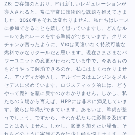
ZB: ご存知のとおり、F1は新しいレギュレーションが
導入されると、常に非常に技術的な課題を抱えてきま
した。2026年もそれは変わりません。私たちはレース
に参加できることを嬉しく思っていますし、どんなル
ールであれレースをする準備ができています。クリス
チャンが言ったように、V10は間違いなく持続可能な
燃料でかなりクールだと思います。現在さまざまなパ
ワーユニットの変更が行われている中で、今あるもの
をどうやって解消できるのか、私にはよくわかりませ
ん。アウディが参入し、アルピーヌはエンジンをメル
セデスに求めています。ロジスティック的には、どう
やって魔神を瓶に戻すのかわかりません。しかし、私
たちの立場から言えば、HPPには非常に満足していま
す。彼らは準備ができています。あるいは、準備が整
うでしょう。ですから、それが私たちに影響を及ぼす
ことはありません。しかし、変更を加えたい場合、そ
れをどのように実施するかは少し頭を悩ませます。そ