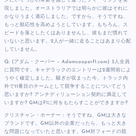
ンにいくつかの革新を施して違ったフィーリングを実
現しました。オーストラリアでは明らかに彼はそれに
かなりうまく適応しました。ですから、そうですね、
もっと順応性を高めようとしています。もちろん、ス
ピードを落としたくはありませんし、彼もまだ慣れて
いないと思います。2人が一緒に走ることはあまり心配
していません。
Q: (アダム・クーパー – Adamcooperf1.com) 3人全員
に質問です。キャデラックのエントリーは2週間前によ
うやく確定しました。騒ぎが収まった今、トラック内
外で11番目のチームとして競争することについてどう
思いますか? アンチディリューション契約に満足して
いますか? GMはF1に何をもたらすことができますか?
クリスチャン・ホーナー：そうですね、GMは大きな
ブランドです。GM以外の企業だったら、もっと大き
な問題になっていたと思います。GM対フォードの競