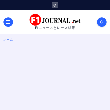
内
容
を
ス
キ
F1ニュースとレース結果
ッ
プ
ホーム