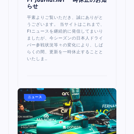
F1 Journal.net 一時休止のお知
らせ
平素よりご覧いただき、誠にありがと
うございます。 当サイトはこれまで、
F1ニュースを継続的に発信してまいり
ましたが、今シーズンの日本人ドライ
バー参戦状況等々の変化により、しば
らくの間、更新を一時休止することと
いたしま…
ニュース