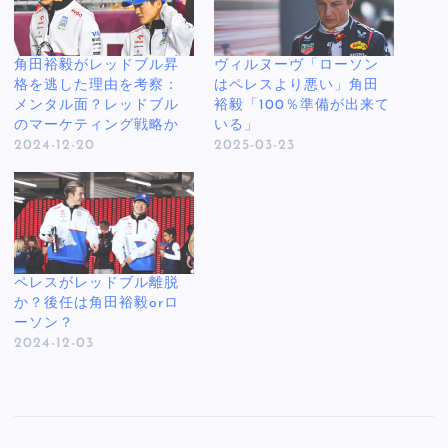
角田裕毅がレッドブル昇
ヴィルヌーヴ「ローソン
格を逃した理由を考察：
はペレスより悪い」角田
メンタル面？レッドブル
裕毅「100％準備が出来て
のマーケティング戦略か
いる」
2024-12-20
2025-03-23
ペレスがレッドブル離脱
か？後任は角田裕毅orロ
ーソン？
2024-12-03