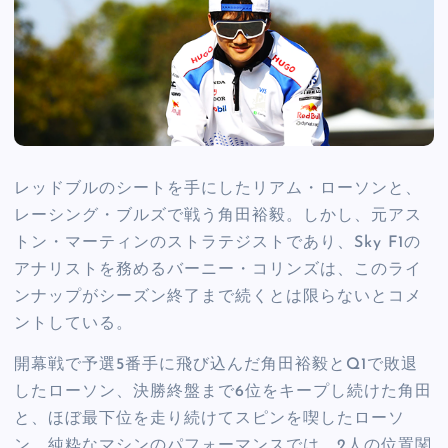
レッドブルのシートを手にしたリアム・ローソンと、
レーシング・ブルズで戦う角田裕毅。しかし、元アス
トン・マーティンのストラテジストであり、Sky F1の
アナリストを務めるバーニー・コリンズは、このライ
ンナップがシーズン終了まで続くとは限らないとコメ
ントしている。
開幕戦で予選5番手に飛び込んだ角田裕毅とQ1で敗退
したローソン、決勝終盤まで6位をキープし続けた角田
と、ほぼ最下位を走り続けてスピンを喫したローソ
ン、純粋なマシンのパフォーマンスでは、2人の位置関