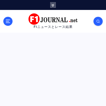
内
容
を
ス
キ
F1ニュースとレース結果
ッ
プ