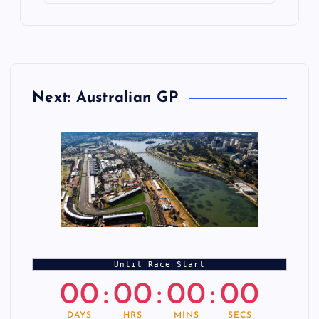
Next: Australian GP
Until Race Start
00
:
00
:
00
:
00
DAYS
HRS
MINS
SECS