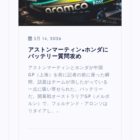
3月 14, 2026
アストンマーティン×ホンダに
バッテリー質問攻め
アストンマーティンとホンダが中国
GP（上海）を前に記者の前に座った瞬
間、話題はチームが消したがっている
一点に吸い寄せられた。バッテリー
だ。開幕戦オーストラリアGP（メルボ
ルン）で、フェルナンド・アロンソは
リタイアし、…