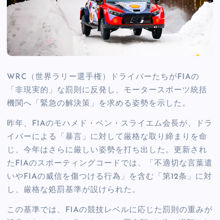
WRC（世界ラリー選手権）ドライバーたちがFIAの
「非現実的」な罰則に反発し、モータースポーツ統括
機関へ「緊急の解決策」を求める姿勢を示した。
昨年、FIAのモハメド・ベン・スライエム会長が、ドラ
イバーによる「暴言」に対して厳格な取り締まりを命
じ、今年はさらに厳しい姿勢を打ち出した。更新され
たFIAのスポーティングコードでは、「不適切な言葉遣
いやFIAの威信を傷つける行為」を含む「第12条」に対
し、厳格な処罰基準が設けられた。
この基準では、FIAの競技レベルに応じた罰則の重みが