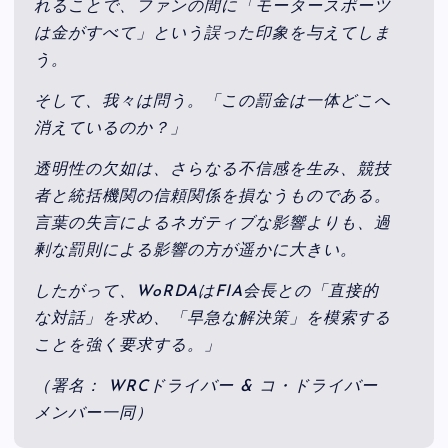
れることで、ファンの間に「モータースポーツ
は金がすべて」という誤った印象を与えてしま
う。
そして、我々は問う。「この罰金は一体どこへ
消えているのか？」
透明性の欠如は、さらなる不信感を生み、競技
者と統括機関の信頼関係を損なうものである。
言葉の失言によるネガティブな影響よりも、過
剰な罰則による影響の方が遥かに大きい。
したがって、WoRDAはFIA会長との「直接的
な対話」を求め、「早急な解決策」を模索する
ことを強く要求する。」
（署名： WRCドライバー & コ・ドライバー
メンバー一同）