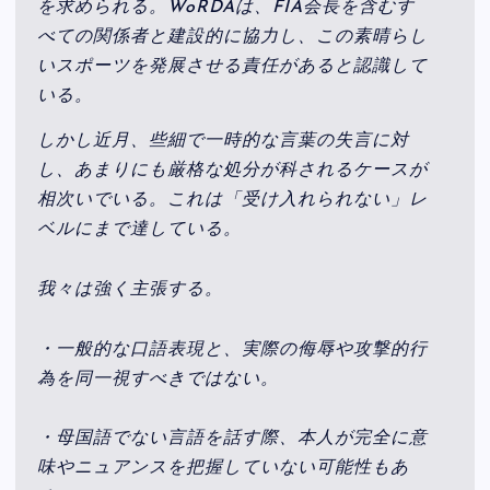
を求められる。WoRDAは、FIA会長を含むす
べての関係者と建設的に協力し、この素晴らし
いスポーツを発展させる責任があると認識して
いる。
しかし近月、些細で一時的な言葉の失言に対
し、あまりにも厳格な処分が科されるケースが
相次いでいる。これは「受け入れられない」レ
ベルにまで達している。
我々は強く主張する。
・一般的な口語表現と、実際の侮辱や攻撃的行
為を同一視すべきではない。
・母国語でない言語を話す際、本人が完全に意
味やニュアンスを把握していない可能性もあ