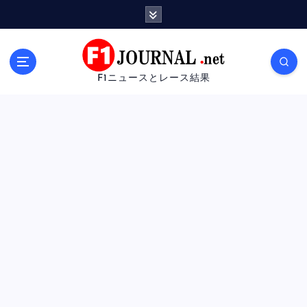
内
容
を
ス
キ
F1ニュースとレース結果
ッ
プ