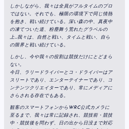
しかしながら、我々は全員がフルタイムのプロ
ではない。それでも、極限の環境下で同じ情熱
を抱き、戦い続けている。深い森の中、真夜中
の凍てついた道、粉塵舞う荒れたグラベルの
上…我々は、自然と戦い、タイムと戦い、自ら
の限界と戦い続けている。
しかし、今や我々の役割は競技だけにとどまら
ない。
今日、ラリードライバーとコ・ドライバーはア
スリートであり、エンターテイナーであり、コ
ンテンツクリエイターであり、常にメディアに
さらされる存在でもある。
観客のスマートフォンからWRC公式カメラに
至るまで、我々は常に記録され、競技前・競技
中・競技後を問わず、日の出から日没まで対応