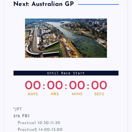
Next: Australian GP
Until Race Start
00
:
00
:
00
:
00
DAYS
HRS
MINS
SECS
*
JPT
3/6 FRI
Practice1 10:30-11:30
Practice2 14:00-15:00