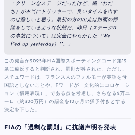
「クリーンなステージだったけど、轍（わだ
ち）が本当にトリッキーで、良いタイムを出す
のは難しいと思う。最初の方の出走は路面の掃
除をしているような状態だ。昨日（ステージ11
の事故について）は完全にやらかした（We
f*ed up yesterday）**。」
この発言が2025年FIA国際スポーティングコード第12
条に違反すると判断され、罰則が科された。ただし、
スチュワードは、フランス人のフォルモーが英語を母
国語としないことや、Fワードが「文化的にコロケーシ
ョン（慣用表現）」である点を考慮し、さらなる2万ユ
ーロ（約320万円）の罰金を12か月の猶予付きとする
決定を下した。
FIAの「過剰な罰則」に抗議声明を発表