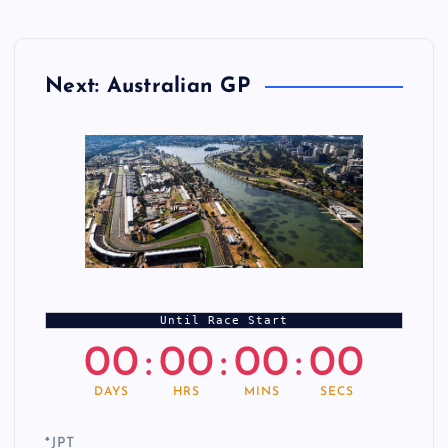
Next: Australian GP
Until Race Start
00
:
00
:
00
:
00
DAYS
HRS
MINS
SECS
*
JPT