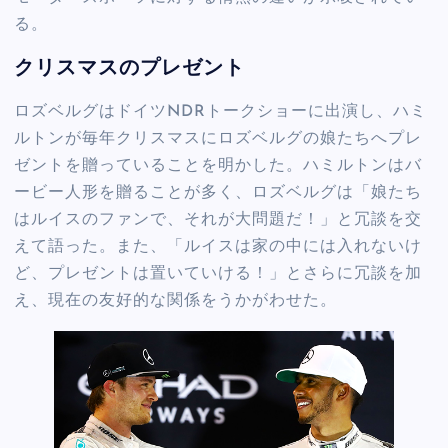
る。
クリスマスのプレゼント
ロズベルグはドイツNDRトークショーに出演し、ハミ
ルトンが毎年クリスマスにロズベルグの娘たちへプレ
ゼントを贈っていることを明かした。ハミルトンはバ
ービー人形を贈ることが多く、ロズベルグは「娘たち
はルイスのファンで、それが大問題だ！」と冗談を交
えて語った。また、「ルイスは家の中には入れないけ
ど、プレゼントは置いていける！」とさらに冗談を加
え、現在の友好的な関係をうかがわせた。