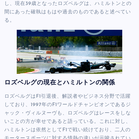
し、現在39歳となったロズベルグは、ハミルトンとの
間にあった確執はもはや過去のものであると述べてい
る。
ロズベルグの現在とハミルトンの関係
ロズベルグはF1引退後、解説者やビジネス分野で活躍
しており、1997年のF1ワールドチャンピオンであるジ
ャック・ヴィルヌーヴも、ロズベルグはレースをしな
いことの方が幸せであると語っている。これに対し、
ハミルトンは依然としてF1で戦い続けており、二人の
モータースポーツに対する情熱の違いが示唆されてい