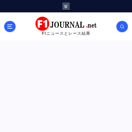
内
容
を
ス
キ
F1ニュースとレース結果
ッ
プ