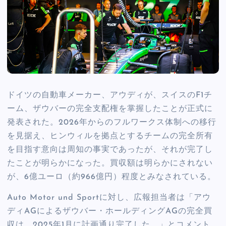
ドイツの自動車メーカー、アウディが、スイスのF1チ
ーム、ザウバーの完全支配権を掌握したことが正式に
発表された。2026年からのフルワークス体制への移行
を見据え、ヒンウィルを拠点とするチームの完全所有
を目指す意向は周知の事実であったが、それが完了し
たことが明らかになった。買収額は明らかにされない
が、6億ユーロ（約966億円）程度とみなされている。
Auto Motor und Sportに対し、広報担当者は「アウ
ディAGによるザウバー・ホールディングAGの完全買
収は、2025年1月に計画通り完了した。」とコメント