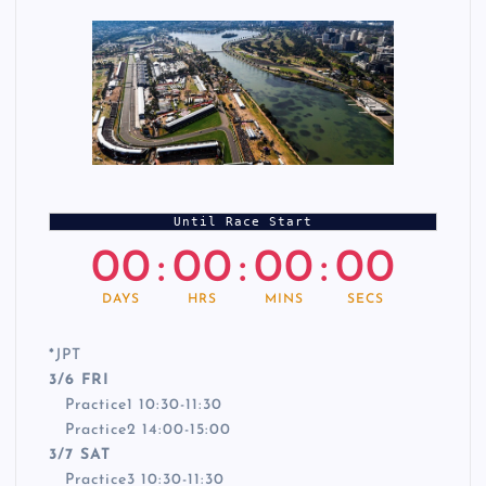
Until Race Start
00
:
00
:
00
:
00
DAYS
HRS
MINS
SECS
*
JPT
3/6 FRI
Practice1 10:30-11:30
Practice2 14:00-15:00
3/7 SAT
Practice3 10:30-11:30