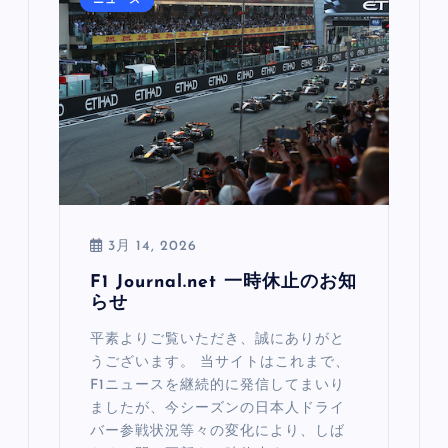
ニュース
3月 14, 2026
F1 Journal.net 一時休止のお知
らせ
平素よりご覧いただき、誠にありがと
うございます。 当サイトはこれまで、
F1ニュースを継続的に発信してまいり
ましたが、今シーズンの日本人ドライ
バー参戦状況等々の変化により、しば