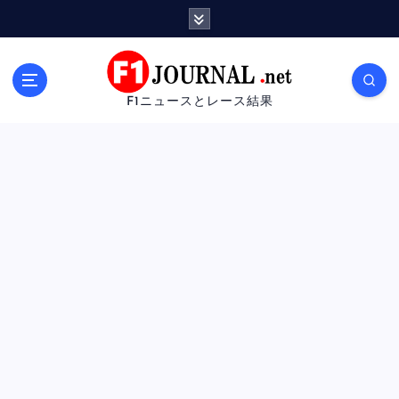
内
容
を
ス
キ
F1ニュースとレース結果
ッ
プ