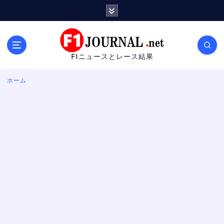
内
容
を
ス
キ
F1ニュースとレース結果
ッ
プ
ホーム