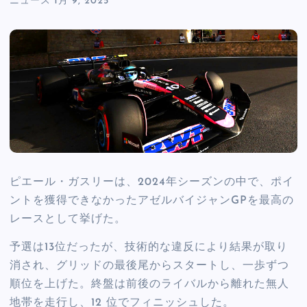
ニュース
1月 9, 2025
ピエール・ガスリーは、2024年シーズンの中で、ポイ
ントを獲得できなかったアゼルバイジャンGPを最高の
レースとして挙げた。
予選は13位だったが、技術的な違反により結果が取り
消され、グリッドの最後尾からスタートし、一歩ずつ
順位を上げた。終盤は前後のライバルから離れた無人
地帯を走行し、12 位でフィニッシュした。