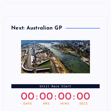
Next: Australian GP
Until Race Start
00
:
00
:
00
:
00
DAYS
HRS
MINS
SECS