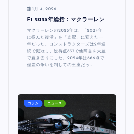
1月 4, 2026
F1 2025年総括：マクラーレン
マクラーレンの2025年は、「2024年
に掴んだ復活」を「支配」に変えた一
年だった。コンストラクターズは2年連
続で戴冠し、総得点833で他陣営を大差
で置き去りにした。2024年は666点で
僅差の争いを制しての王座だっ…
コラム
ニュース