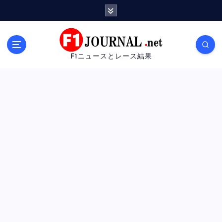
内
容
を
ス
キ
F1ニュースとレース結果
ッ
プ