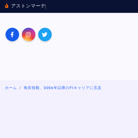
内
ア
ス
ト
ン
マ
ー
テ
ィ
ン
×
ホ
ン
ダ
容
を
ス
キ
ッ
プ
ホーム
角田裕毅、2026年以降のF1キャリアに言及