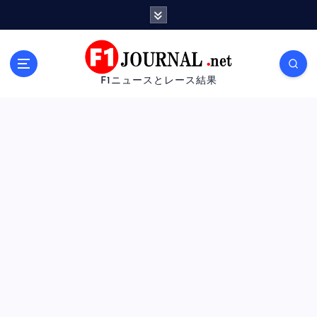
内
容
を
ス
キ
F1ニュースとレース結果
ッ
プ