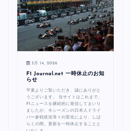
3月 14, 2026
F1 Journal.net 一時休止のお知
らせ
平素よりご覧いただき、誠にありがと
うございます。 当サイトはこれまで、
F1ニュースを継続的に発信してまいり
ましたが、今シーズンの日本人ドライ
バー参戦状況等々の変化により、しば
らくの間、更新を一時休止することと
いたしま…