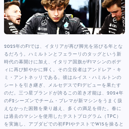
2025年のF1では、イタリアが再び脚光を浴びる年とな
るだろう。ハミルトンとフェラーリのタッグという新
時代の幕開けに加え、イタリア国旗がF1マシンのボデ
ィに再び鮮やかに輝く。その立役者はアンドレア・キ
ミ・アントネッリである。彼はルイス・ハミルトンの
シートを引き継ぎ、メルセデスでF1デビューを果たす
のだ。三つ星ブランドが誇るこの若き才能は、2024年
のF2シーズンでチーム・プレマが新マシンをうまく扱
えなかった困難を乗り越え、多くの満足を得た。春に
は過去のマシンを使用したテストプログラム（TPC）
を実施し、アブダビでの初FP1やテストでW15を操ると