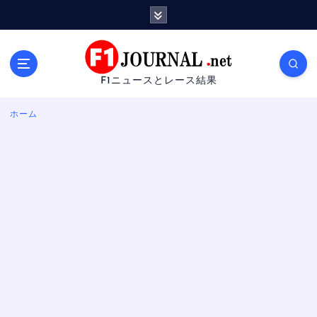
内
容
を
ス
キ
F1ニュースとレース結果
ッ
プ
ホーム