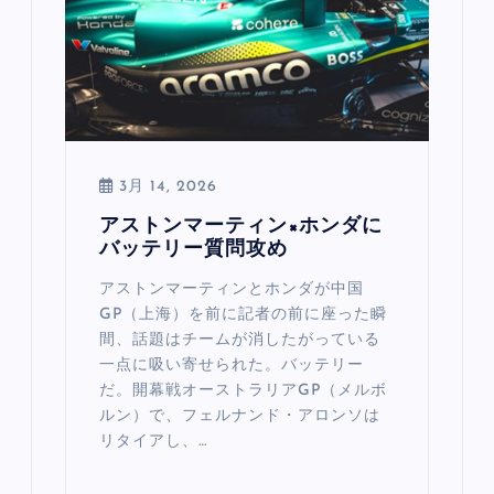
3月 14, 2026
アストンマーティン×ホンダに
バッテリー質問攻め
アストンマーティンとホンダが中国
GP（上海）を前に記者の前に座った瞬
間、話題はチームが消したがっている
一点に吸い寄せられた。バッテリー
だ。開幕戦オーストラリアGP（メルボ
ルン）で、フェルナンド・アロンソは
リタイアし、…