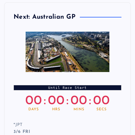
Next: Australian GP
Until Race Start
00
:
00
:
00
:
00
DAYS
HRS
MINS
SECS
*
JPT
3/6 FRI