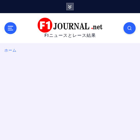
内
容
を
ス
キ
F1ニュースとレース結果
ッ
プ
ホーム