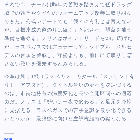
それでも、チームは昨年の苦戦を踏まえて低ドラッグ
域での効率やタイヤのウォームアップ改善に取り組ん
できた。公式レポートでも「我々に有利とは言えない
が、目標達成の道のりは続く」と記され、弱点を補う
準備を進める。ノリスはポイントリードを24に広げた
が、ラスベガスではフェラーリやレッドブル、メルセ
デスの台頭を警戒し、守勢よりも、前に出て取りこぼ
さない戦いを優先するとみられる。
今季は残り3戦（ラスベガス、カタール〔スプリント有
り〕、アブダビ）。タイトル争いの流れを決定づける
のは、市街地特有の温度変化と長い全開区間への適応
力だ。ノリスは「勢いは一夜で変わる」と足元を冷静
に見据える。ラスベガスでの苦手意識を最小化できる
かどうかが、最終盤に向けた主導権維持の鍵となる。
関連