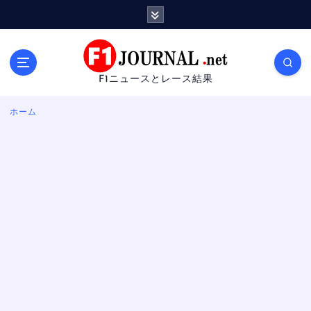
内
容
を
ス
キ
F1ニュースとレース結果
ッ
プ
ホーム