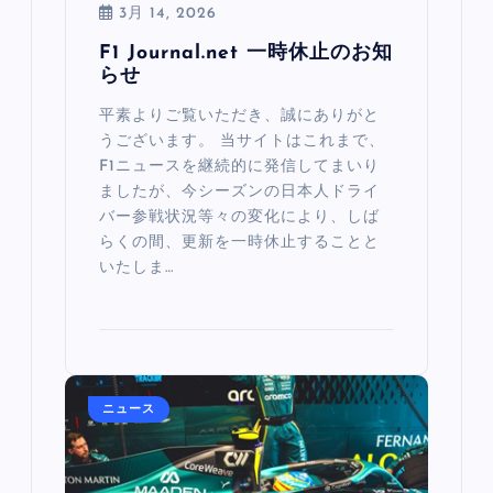
3月 14, 2026
F1 Journal.net 一時休止のお知
らせ
平素よりご覧いただき、誠にありがと
うございます。 当サイトはこれまで、
F1ニュースを継続的に発信してまいり
ましたが、今シーズンの日本人ドライ
バー参戦状況等々の変化により、しば
らくの間、更新を一時休止することと
いたしま…
ニュース