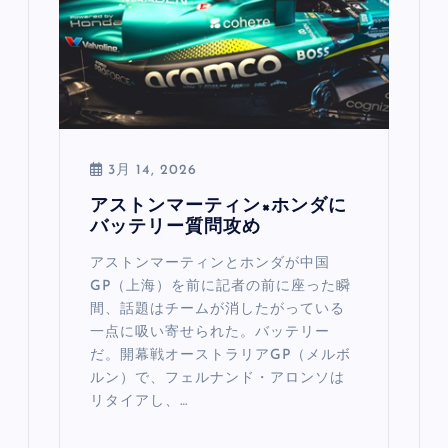
3月 14, 2026
アストンマーティン×ホンダに
バッテリー質問攻め
アストンマーティンとホンダが中国
GP（上海）を前に記者の前に座った瞬
間、話題はチームが消したがっている
一点に吸い寄せられた。バッテリー
だ。開幕戦オーストラリアGP（メルボ
ルン）で、フェルナンド・アロンソは
リタイアし、…