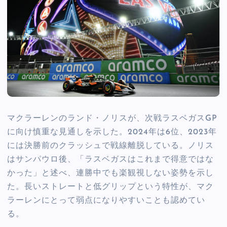
マクラーレンのランド・ノリスが、次戦ラスベガスGP
に向け慎重な見通しを示した。2024年は6位、2023年
には決勝前のクラッシュで戦線離脱している。ノリス
はサンパウロ後、「ラスベガスはこれまで得意ではな
かった」と述べ、連勝中でも楽観視しない姿勢を示し
た。長いストレートと低グリップという特性が、マク
ラーレンにとって弱点になりやすいことも認めてい
る。