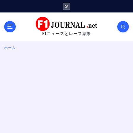
内
容
を
ス
キ
F1ニュースとレース結果
ッ
プ
ホーム