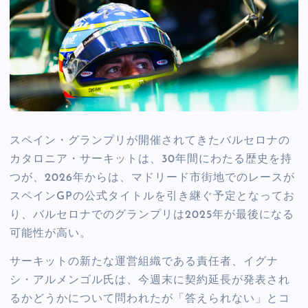
スペイン・グランプリが開催されてきたバルセロナの
カタロニア・サーキットは、30年間にわたる歴史を持
つが、2026年からは、マドリード市街地でのレースが
スペインGPの公式タイトルを引き継ぐ予定となってお
り、バルセロナでのグランプリは2025年が最後になる
可能性が高い。
サーキットの新たな運営組織である責任者、イグナ
シ・アルメンゴル氏は、今週末に契約延長が発表され
るかどうかについて問われたが「答えられない」とコ