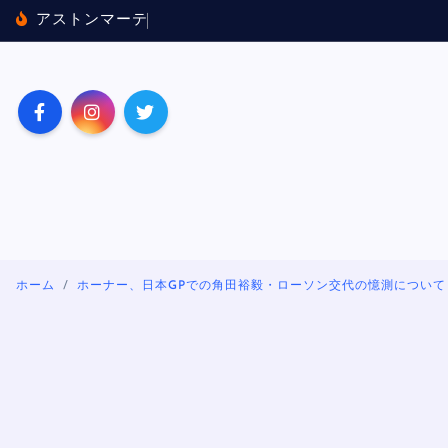
内
ア
ス
ト
ン
マ
ー
テ
ィ
ン
×
ホ
ン
ダ
に
バ
ッ
テ
容
を
ス
キ
ッ
プ
ホーム
ホーナー、日本GPでの角田裕毅・ローソン交代の憶測について