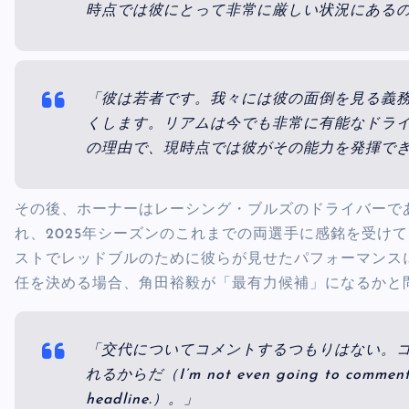
時点では彼にとって非常に厳しい状況にある
「彼は若者です。我々には彼の面倒を見る義
くします。リアムは今でも非常に有能なドライ
の理由で、現時点では彼がその能力を発揮で
その後、ホーナーはレーシング・ブルズのドライバーで
れ、2025年シーズンのこれまでの両選手に感銘を受け
ストでレッドブルのために彼らが見せたパフォーマンス
任を決める場合、角田裕毅が「最有力候補」になるかと
「交代についてコメントするつもりはない。
れるからだ（I’m not even going to comment on 
headline.）。」