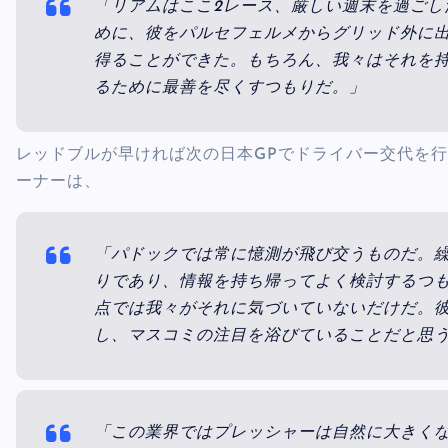
「リアムはここ2レース、厳しい週末を過ごし
めに、彼をパルセフェルメからグリッド外に出
得ることができた。もちろん、我々はそれを
るために最善を尽くすつもりだ。」
レッドブルが早ければ次の日本GPでドライバー交代を
ーナーは、
「パドックでは常に憶測が飛び交うものだ。
りであり、情報を持ち帰ってよく検討するつ
点では我々がそれに気づいていないだけだ。
し、マスコミの注目を浴びていることだと思
「この業界ではプレッシャーは自然に大きく