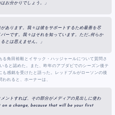
のはお分かりでしょう。」
務があります。我々は彼をサポートするため最善を尽
バーです。我々はそれを知っています。ただ…何らか
きるとは思えません。」
ある角田裕毅とイサック・ハッジャールについて質問さ
ていると認めた。また、昨年のアブダビでのシーズン後テ
にも感銘を受けたと語った。レッドブルがローソンの後
問われると、ホーナーは、
コメントすれば、その部分がメディアの見出しに使わ
a change, because that will be your first