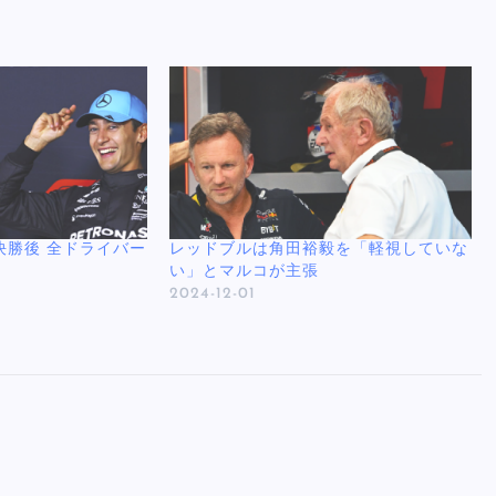
決勝後 全ドライバー
レッドブルは角田裕毅を「軽視していな
い」とマルコが主張
2024-12-01