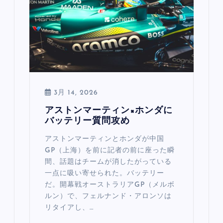
3月 14, 2026
アストンマーティン×ホンダに
バッテリー質問攻め
アストンマーティンとホンダが中国
GP（上海）を前に記者の前に座った瞬
間、話題はチームが消したがっている
一点に吸い寄せられた。バッテリー
だ。開幕戦オーストラリアGP（メルボ
ルン）で、フェルナンド・アロンソは
リタイアし、…