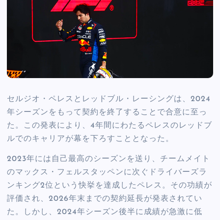
セルジオ・ペレスとレッドブル・レーシングは、2024
年シーズンをもって契約を終了することで合意に至っ
た。この発表により、4年間にわたるペレスのレッドブ
ルでのキャリアが幕を下ろすこととなった。
2023年には自己最高のシーズンを送り、チームメイト
のマックス・フェルスタッペンに次ぐドライバーズラ
ンキング2位という快挙を達成したペレス。その功績が
評価され、2026年末までの契約延長が発表されてい
た。しかし、2024年シーズン後半に成績が急激に低