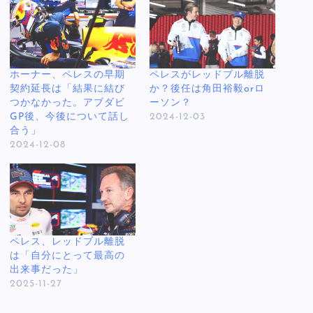
ホーナー、ペレスの早期
ペレスがレッドブル離脱
契約延長は「結果に結び
か？後任は角田裕毅orロ
つかなかった。アブダビ
ーソン？
GP後、今後について話し
2024-12-03
合う」
2024-12-08
ペレス、レッドブル離脱
は「自分にとって最高の
出来事だった」
2025-11-27