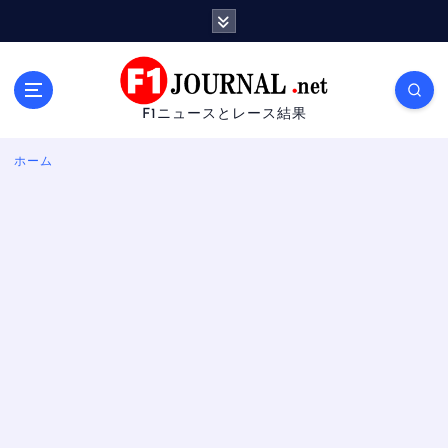
内
容
を
ス
キ
F1ニュースとレース結果
ッ
プ
ホーム