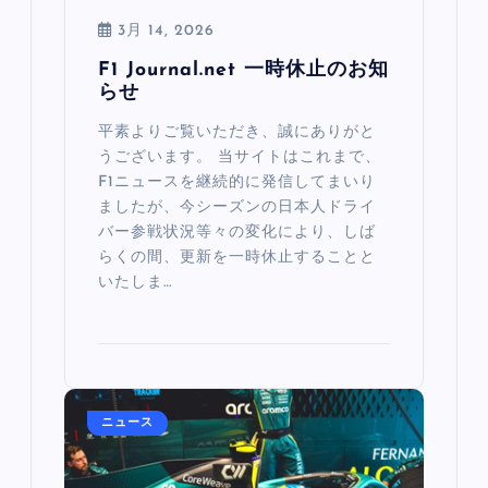
3月 14, 2026
F1 Journal.net 一時休止のお知
らせ
平素よりご覧いただき、誠にありがと
うございます。 当サイトはこれまで、
F1ニュースを継続的に発信してまいり
ましたが、今シーズンの日本人ドライ
バー参戦状況等々の変化により、しば
らくの間、更新を一時休止することと
いたしま…
ニュース