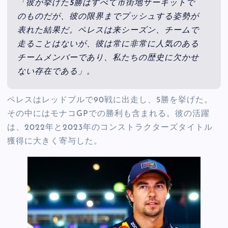
「彼が挙げた5勝はすべて市街地サーキットで
のものだが、彼の限界までプッシュする姿勢が
表れた結果だ。ペレスは来シーズン、チームで
走ることはないが、彼は常に非常に人気のある
チームメンバーであり、私たちの歴史に欠かせ
ない存在である」。
ペレスはレッドブルで90戦に出走し、5勝を挙げた。
その中にはモナコGPでの勝利も含まれる。彼の活躍
は、2022年と2023年のコンストラクターズタイトル
獲得に大きく寄与した。